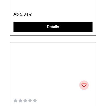
Durchschnittliche Bewertung von 0 von 5 Sternen
SOFLOW SO ONE (SFSOB524) (22) Schraube
M4×8 (Original)
Produktinformationen: SOFLOW Schraube passend für SO
ONE
(SFSOB524)Eigenschaften:BefestigungsschraubeKreuzschlit
z-LinsenkopfschraubeM4 × 8 mmArtikelzustand: Neu /
Direkter Bezug vom Hersteller (Originalware)Bitte bestelle
dieses Ersatzteil nur, wenn du SICHER das im Titel
aufgeführte Modell besitzt. Dieses Ersatzteil passt NUR für