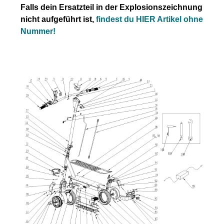
In den Warenkorb
telefonisch bei uns an.Alle angebotenen Ersatzteile sind, falls
nicht ausdrücklich angegeben, ausschließlich originale
Ersatzteile des Herstellers.Produkt kann von Abbildung
abweichen.
Durchschnittliche Bewertung von 0 von 5 Sternen
SOFLOW SO ONE (SFSOB524) (10) Display-
Gehäuse in Schwarz (Original)
Produktinformationen: SOFLOW Gehäuse passend für SO