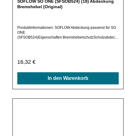
NICHT zu anderen Modellen kompatibel. Bei Rückfragen
kontaktiere uns gerne.Solltest Du ein Ersatzteil für ein
anderes Produkt benötigen, welches sich noch nicht bei uns
Details
im Shop befindet, frage dieses bitte per E-Mail oder
telefonisch bei uns an.Alle angebotenen Ersatzteile sind, falls
nicht ausdrücklich angegeben, ausschließlich originale
Ersatzteile des Herstellers.Produkt kann von Abbildung
abweichen.
Durchschnittliche Bewertung von 0 von 5 Sternen
SOFLOW SO ONE (SFSOB524) (20) Griff links
(Original)