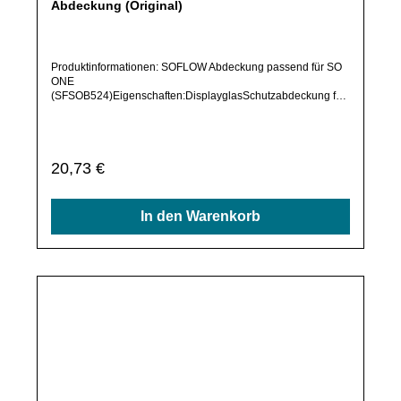
im Shop befindet, frage dieses bitte per E-Mail oder
telefonisch bei uns an.Alle angebotenen Ersatzteile sind, falls
In den Warenkorb
nicht ausdrücklich angegeben, ausschließlich originale
Ersatzteile des Herstellers.Produkt kann von Abbildung
abweichen.
Durchschnittliche Bewertung von 0 von 5 Sternen
SOFLOW SO ONE (SFSOB524) (15) Linke
Abdeckung Lenkerstange (Original)