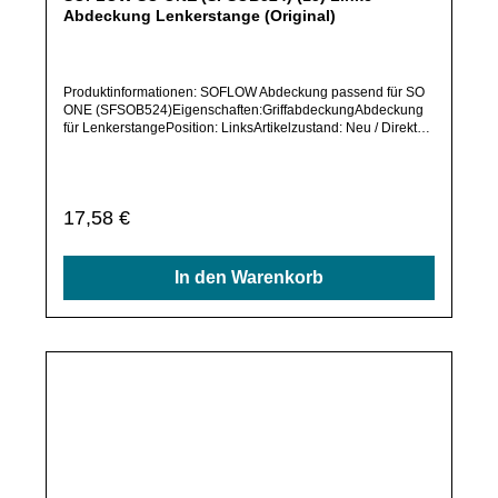
gerne.Solltest Du ein Ersatzteil für ein anderes Produkt
benötigen, welches sich noch nicht bei uns im Shop befindet,
frage dieses bitte per E-Mail oder telefonisch bei uns an.Alle
In den Warenkorb
angebotenen Ersatzteile sind, falls nicht ausdrücklich
angegeben, ausschließlich originale Ersatzteile des
Herstellers.Produkt kann von Abbildung abweichen.
Durchschnittliche Bewertung von 0 von 5 Sternen
SOFLOW SO ONE (SFSOB524) (18) Abdeckung
Bremshebel (Original)