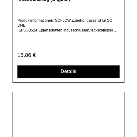
anderes Produkt benötigen, welches sich noch nicht bei uns
im Shop befindet, frage dieses bitte per E-Mail oder
In den Warenkorb
telefonisch bei uns an.Alle angebotenen Ersatzteile sind, falls
nicht ausdrücklich angegeben, ausschließlich originale
Ersatzteile des Herstellers.Produkt kann von Abbildung
abweichen.
Durchschnittliche Bewertung von 0 von 5 Sternen
SOFLOW SO ONE (SFSOB524) (12) Display-
Abdeckung (Original)