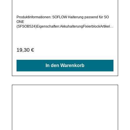
anderes Produkt benötigen, welches sich noch nicht bei uns
Details
im Shop befindet, frage dieses bitte per E-Mail oder
telefonisch bei uns an.Alle angebotenen Ersatzteile sind, falls
nicht ausdrücklich angegeben, ausschließlich originale
Ersatzteile des Herstellers.Produkt kann von Abbildung
abweichen.
Durchschnittliche Bewertung von 0 von 5 Sternen
SOFLOW SO ONE (SFSOB524) (105)
Inbuswerkzeug (Original)