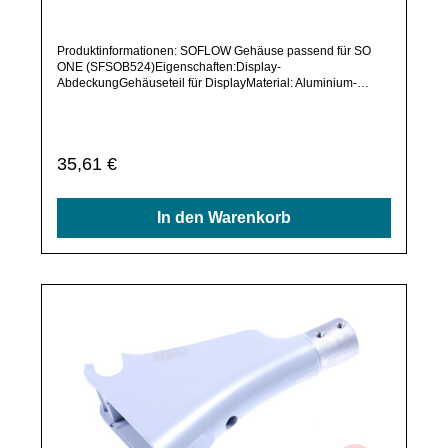
bei uns im Shop befindet, frage dieses bitte per E-Mail oder
In den Warenkorb
telefonisch bei uns an.Alle angebotenen Ersatzteile sind, falls
nicht ausdrücklich angegeben, ausschließlich originale
Ersatzteile des Herstellers.Produkt kann von Abbildung
abweichen.
Durchschnittliche Bewertung von 0 von 5 Sternen
SOFLOW SO ONE (SFSOB524) (101) Fixierblock
Akku (Original)
Produktinformationen: SOFLOW Halterung passend für SO