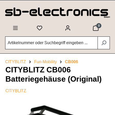
Zum Hauptinhalt springen
0
CITYBLITZ
Fun-Mobility
CB006
CITYBLITZ CB006
Batteriegehäuse (Original)
CITYBLITZ
Bildergalerie überspringen