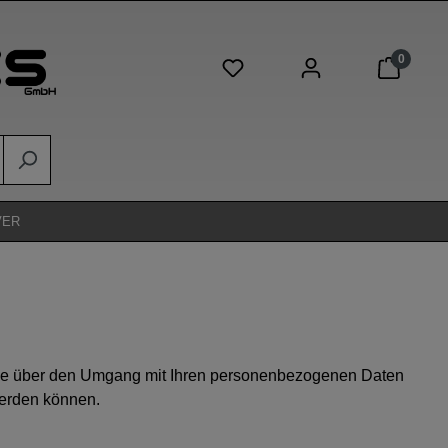
0
Du hast 0 Produkte auf de
VER
 Sie über den Umgang mit Ihren personenbezogenen Daten
werden können.