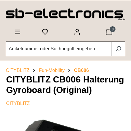
Zum Hauptinhalt springen
0
CITYBLITZ
Fun-Mobility
CB006
CITYBLITZ CB006 Halterung
Gyroboard (Original)
CITYBLITZ
Bildergalerie überspringen