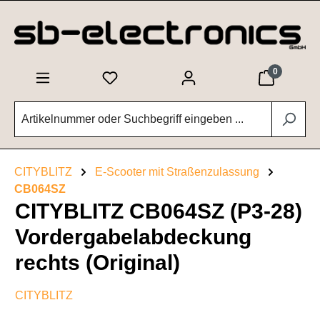
Zum Hauptinhalt springen
0
CITYBLITZ
E-Scooter mit Straßenzulassung
CB064SZ
CITYBLITZ CB064SZ (P3-28)
Vordergabelabdeckung
rechts (Original)
CITYBLITZ