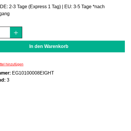
: DE: 2-3 Tage (Express 1 Tag) | EU: 3-5 Tage *nach
gang
Anzahl: Gib den gewünschten Wert ein oder
In den Warenkorb
tel hinzufügen
mmer:
EG10100008EIGHT
nd:
3