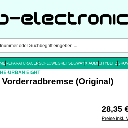
ME
REPARATUR
ACER
SOFLOW
EGRET
SEGWAY
XIAOMI
CITYBLITZ
GRO
THE-URBAN EIGHT
Vorderradbremse (Original)
Regulärer Pr
28,35 
Preise inkl.