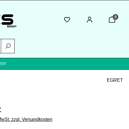
0
VER
EGRET
eis:
€
 MwSt. zzgl. Versandkosten