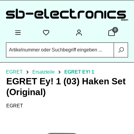
Zum Hauptinhalt springen
0
EGRET
Ersatzteile
EGRET EY! 1
EGRET Ey! 1 (03) Haken Set
(Original)
EGRET
Bildergalerie überspringen