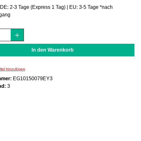
: DE: 2-3 Tage (Express 1 Tag) | EU: 3-5 Tage *nach
gang
Anzahl: Gib den gewünschten Wert ein oder
In den Warenkorb
tel hinzufügen
mmer:
EG10150079EY3
nd:
3