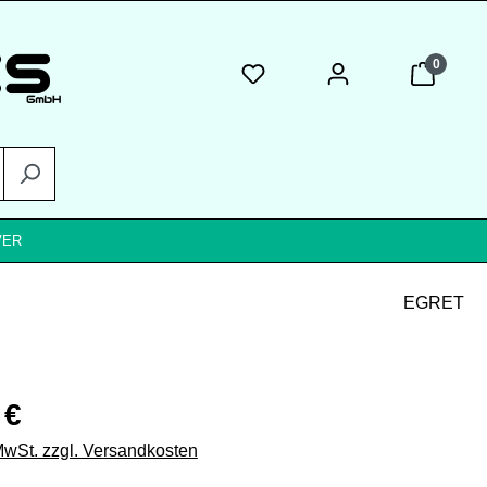
0
VER
EGRET
eis:
 €
 MwSt. zzgl. Versandkosten