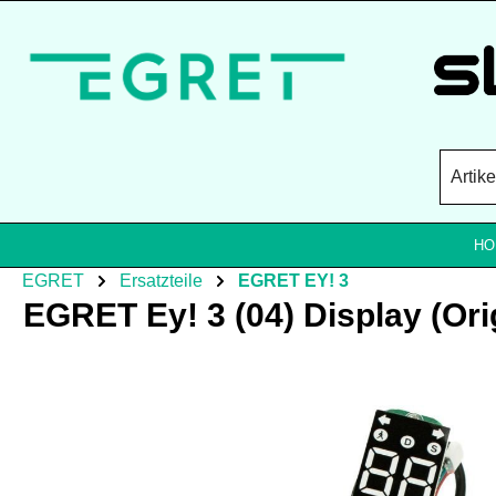
Zum Hauptinhalt springen
HO
EGRET
Ersatzteile
EGRET EY! 3
EGRET Ey! 3 (04) Display (Ori
Bildergalerie überspringen