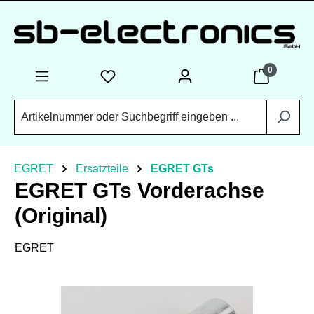
Zum Hauptinhalt springen
0
EGRET
Ersatzteile
EGRET GTs
EGRET GTs Vorderachse
(Original)
EGRET
Bildergalerie überspringen