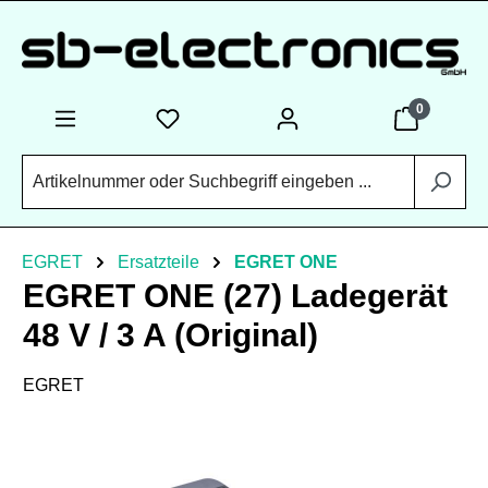
Zum Hauptinhalt springen
0
EGRET
Ersatzteile
EGRET ONE
EGRET ONE (27) Ladegerät
48 V / 3 A (Original)
EGRET
Bildergalerie überspringen