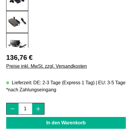
Regulärer Preis:
136,76 €
Preise inkl. MwSt. zzgl. Versandkosten
Lieferzeit: DE: 2-3 Tage (Express 1 Tag) | EU: 3-5 Tage
*nach Zahlungseingang
Produkt Anzahl: Gib den gewünschten Wert e
In den Warenkorb