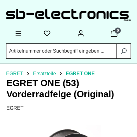
Zum Hauptinhalt springen
0
EGRET
Ersatzteile
EGRET ONE
EGRET ONE (53)
Vorderradfelge (Original)
EGRET
Bildergalerie überspringen