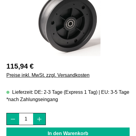
Regulärer Preis:
115,94 €
Preise inkl. MwSt. zzgl. Versandkosten
Lieferzeit: DE: 2-3 Tage (Express 1 Tag) | EU: 3-5 Tage
*nach Zahlungseingang
Produkt Anzahl: Gib den gewünschten Wert e
In den Warenkorb