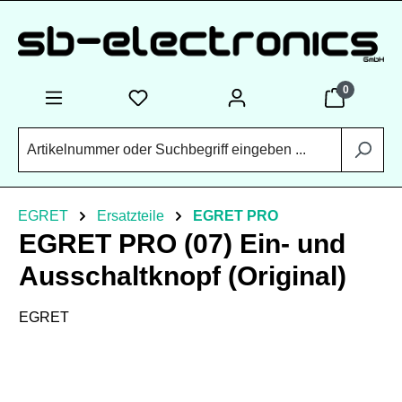
Zum Hauptinhalt springen
0
EGRET
Ersatzteile
EGRET PRO
EGRET PRO (07) Ein- und
Ausschaltknopf (Original)
EGRET
Bildergalerie überspringen