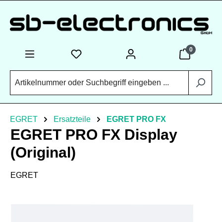
Zum Hauptinhalt springen
0
EGRET
Ersatzteile
EGRET PRO FX
EGRET PRO FX Display
(Original)
EGRET
Bildergalerie überspringen