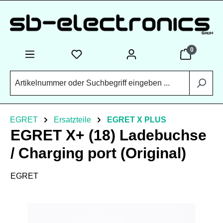
Zum Hauptinhalt springen
0
EGRET
Ersatzteile
EGRET X PLUS
EGRET X+ (18) Ladebuchse
/ Charging port (Original)
EGRET
Bildergalerie überspringen