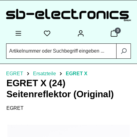
Zum Hauptinhalt springen
0
EGRET
Ersatzteile
EGRET X
EGRET X (24)
Seitenreflektor (Original)
EGRET
Bildergalerie überspringen