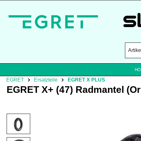
Zum Hauptinhalt springen
HO
EGRET
Ersatzteile
EGRET X PLUS
EGRET X+ (47) Radmantel (Ori
Bildergalerie überspringen