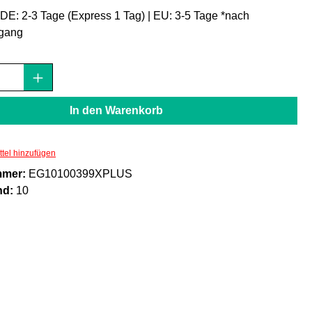
: DE: 2-3 Tage (Express 1 Tag) | EU: 3-5 Tage *nach
gang
Anzahl: Gib den gewünschten Wert ein oder
In den Warenkorb
tel hinzufügen
mmer:
EG10100399XPLUS
nd:
10