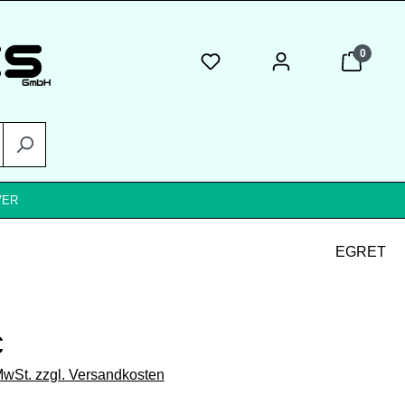
0
VER
EGRET
eis:
€
 MwSt. zzgl. Versandkosten