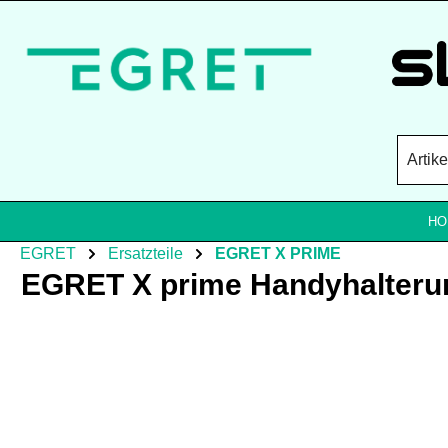
Zum Hauptinhalt springen
HO
EGRET
Ersatzteile
EGRET X PRIME
EGRET X prime Handyhalterun
Bildergalerie überspringen