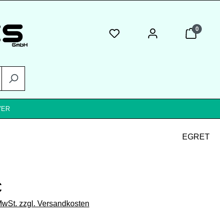
0
VER
EGRET
eis:
€
 MwSt. zzgl. Versandkosten