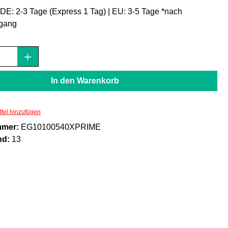
: DE: 2-3 Tage (Express 1 Tag) | EU: 3-5 Tage *nach
gang
Anzahl: Gib den gewünschten Wert ein oder
In den Warenkorb
tel hinzufügen
mmer:
EG10100540XPRIME
nd:
13