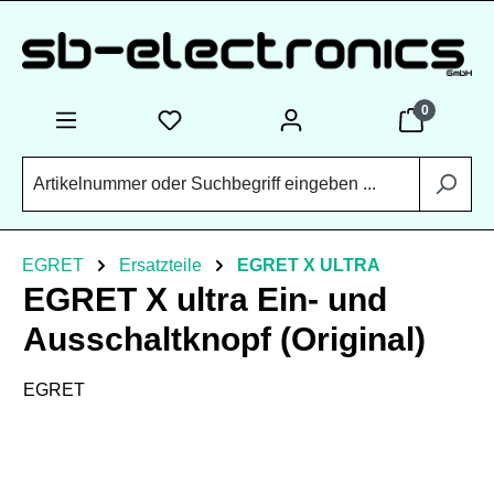
Zum Hauptinhalt springen
0
EGRET
Ersatzteile
EGRET X ULTRA
EGRET X ultra Ein- und
Ausschaltknopf (Original)
EGRET
Bildergalerie überspringen