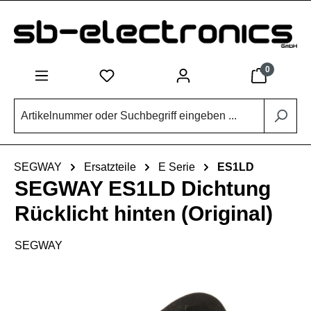
Zum Hauptinhalt springen
0
SEGWAY
Ersatzteile
E Serie
ES1LD
SEGWAY ES1LD Dichtung
Rücklicht hinten (Original)
SEGWAY
Bildergalerie überspringen