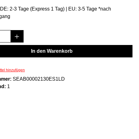
: DE: 2-3 Tage (Express 1 Tag) | EU: 3-5 Tage *nach
gang
Anzahl: Gib den gewünschten Wert ein oder
In den Warenkorb
tel hinzufügen
mmer:
SEAB00002130ES1LD
nd:
1