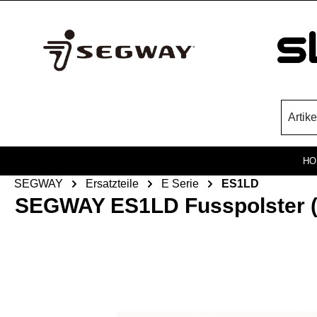
Zum Hauptinhalt springen
HO
SEGWAY
Ersatzteile
E Serie
ES1LD
SEGWAY ES1LD Fusspolster (O
Bildergalerie überspringen