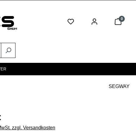
0
VER
SEGWAY
eis:
€
 MwSt. zzgl. Versandkosten