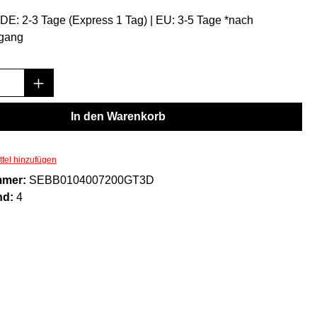
: DE: 2-3 Tage (Express 1 Tag) | EU: 3-5 Tage *nach
gang
Anzahl: Gib den gewünschten Wert ein oder
In den Warenkorb
tel hinzufügen
mmer:
SEBB0104007200GT3D
nd:
4