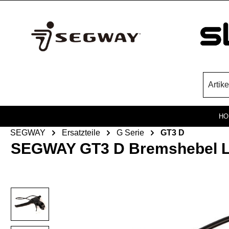
Zum Hauptinhalt springen
HO
SEGWAY
Ersatzteile
G Serie
GT3 D
SEGWAY GT3 D Bremshebel Lin
Bildergalerie überspringen