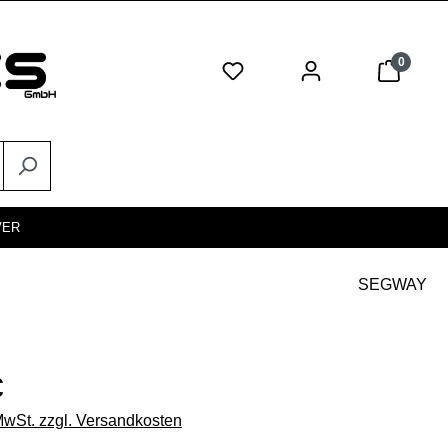
0
VER
SEGWAY
eis:
€
 MwSt. zzgl. Versandkosten