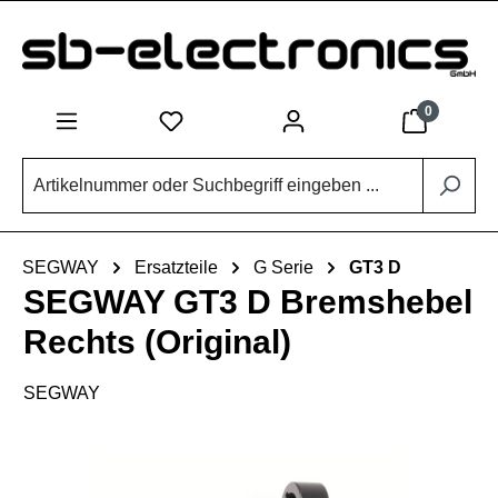
Zum Hauptinhalt springen
0
SEGWAY
Ersatzteile
G Serie
GT3 D
SEGWAY GT3 D Bremshebel
Rechts (Original)
SEGWAY
Bildergalerie überspringen