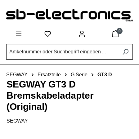
Zum Hauptinhalt springen
0
SEGWAY
Ersatzteile
G Serie
GT3 D
SEGWAY GT3 D
Bremskabeladapter
(Original)
SEGWAY