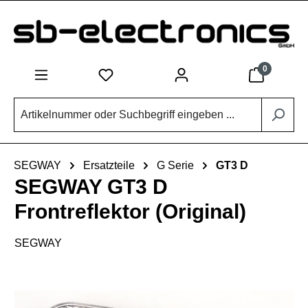
Zum Hauptinhalt springen
0
SEGWAY
Ersatzteile
G Serie
GT3 D
SEGWAY GT3 D
Frontreflektor (Original)
SEGWAY
Bildergalerie überspringen