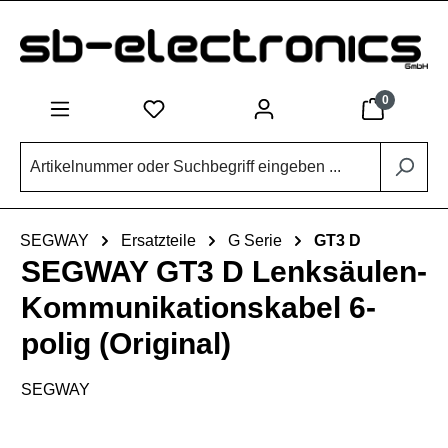
Zum Hauptinhalt springen
0
SEGWAY
Ersatzteile
G Serie
GT3 D
SEGWAY GT3 D Lenksäulen-
Kommunikationskabel 6-
polig (Original)
SEGWAY