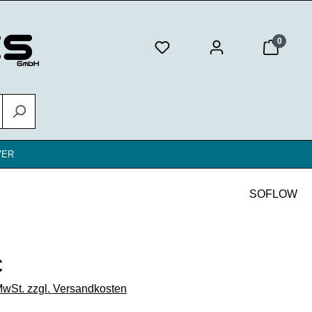
0
VER
SOFLOW
eis:
€
 MwSt. zzgl. Versandkosten