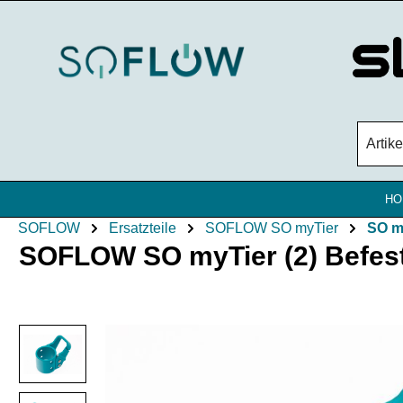
Zum Hauptinhalt springen
HO
SOFLOW
Ersatzteile
SOFLOW SO myTier
SO m
SOFLOW SO myTier (2) Befest
Bildergalerie überspringen