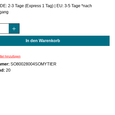
: DE: 2-3 Tage (Express 1 Tag) | EU: 3-5 Tage *nach
gang
Anzahl: Gib den gewünschten Wert ein oder
In den Warenkorb
tel hinzufügen
mmer:
SO80028004SOMYTIER
nd:
20