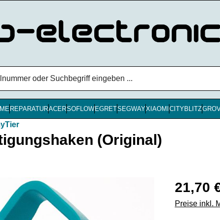
ME
REPARATUR
ACER
SOFLOW
EGRET
SEGWAY
XIAOMI
CITYBLITZ
GRO
yTier
igungshaken (Original)
Regulärer Pr
21,70 
Preise inkl.