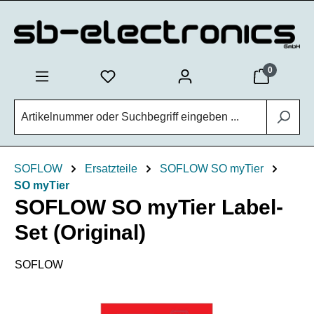
Zum Hauptinhalt springen
0
SOFLOW
Ersatzteile
SOFLOW SO myTier
SO myTier
SOFLOW SO myTier Label-
Set (Original)
SOFLOW
Bildergalerie überspringen