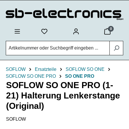
Zum Hauptinhalt springen
0
SOFLOW
Ersatzteile
SOFLOW SO ONE
SOFLOW SO ONE PRO
SO ONE PRO
SOFLOW SO ONE PRO (1-
21) Halterung Lenkerstange
(Original)
SOFLOW