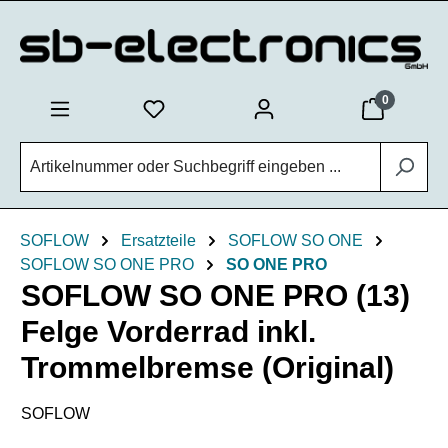
Zum Hauptinhalt springen
0
SOFLOW
Ersatzteile
SOFLOW SO ONE
SOFLOW SO ONE PRO
SO ONE PRO
SOFLOW SO ONE PRO (13)
Felge Vorderrad inkl.
Trommelbremse (Original)
SOFLOW