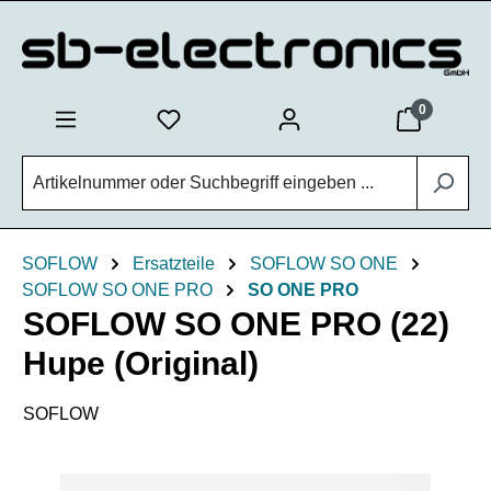
Zum Hauptinhalt springen
0
SOFLOW
Ersatzteile
SOFLOW SO ONE
SOFLOW SO ONE PRO
SO ONE PRO
SOFLOW SO ONE PRO (22)
Hupe (Original)
SOFLOW
Bildergalerie überspringen