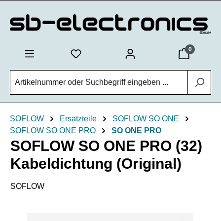
Zum Hauptinhalt springen
0
SOFLOW
Ersatzteile
SOFLOW SO ONE
SOFLOW SO ONE PRO
SO ONE PRO
SOFLOW SO ONE PRO (32)
Kabeldichtung (Original)
SOFLOW
Bildergalerie überspringen