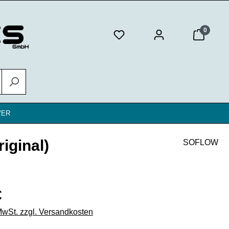
0
VER
iginal)
SOFLOW
eis:
€
 MwSt. zzgl. Versandkosten