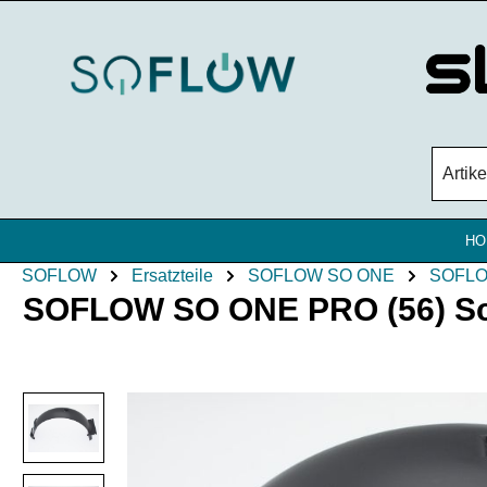
Zum Hauptinhalt springen
HO
SOFLOW
Ersatzteile
SOFLOW SO ONE
SOFLO
SOFLOW SO ONE PRO (56) Schu
Bildergalerie überspringen