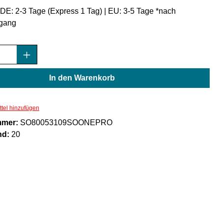
: DE: 2-3 Tage (Express 1 Tag) | EU: 3-5 Tage *nach
gang
Anzahl: Gib den gewünschten Wert ein oder
In den Warenkorb
tel hinzufügen
mmer:
SO80053109SOONEPRO
nd:
20