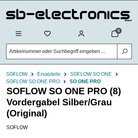
Zum Hauptinhalt springen
0
SOFLOW
Ersatzteile
SOFLOW SO ONE
SOFLOW SO ONE PRO
SO ONE PRO
SOFLOW SO ONE PRO (8)
Vordergabel Silber/Grau
(Original)
SOFLOW