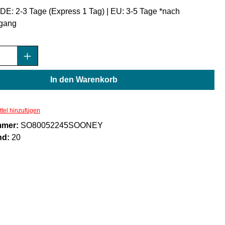
: DE: 2-3 Tage (Express 1 Tag) | EU: 3-5 Tage *nach
gang
Anzahl: Gib den gewünschten Wert ein oder
In den Warenkorb
tel hinzufügen
mmer:
SO80052245SOONEY
nd:
20