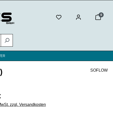
0
VER
)
SOFLOW
eis:
€
 MwSt. zzgl. Versandkosten