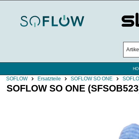
Zum Hauptinhalt springen
HO
SOFLOW
Ersatzteile
SOFLOW SO ONE
SOFLO
SOFLOW SO ONE (SFSOB523) (
Bildergalerie überspringen