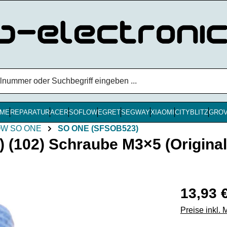
ME
REPARATUR
ACER
SOFLOW
EGRET
SEGWAY
XIAOMI
CITYBLITZ
GRO
W SO ONE
SO ONE (SFSOB523)
102) Schraube M3×5 (Original
Regulärer Pr
13,93 
Preise inkl.