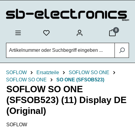
Zum Hauptinhalt springen
0
SOFLOW
Ersatzteile
SOFLOW SO ONE
SOFLOW SO ONE
SO ONE (SFSOB523)
SOFLOW SO ONE
(SFSOB523) (11) Display DE
(Original)
SOFLOW