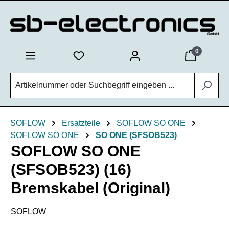
Zum Hauptinhalt springen
0
SOFLOW
Ersatzteile
SOFLOW SO ONE
SOFLOW SO ONE
SO ONE (SFSOB523)
SOFLOW SO ONE
(SFSOB523) (16)
Bremskabel (Original)
SOFLOW