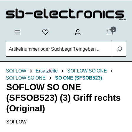
Zum Hauptinhalt springen
0
SOFLOW
Ersatzteile
SOFLOW SO ONE
SOFLOW SO ONE
SO ONE (SFSOB523)
SOFLOW SO ONE
(SFSOB523) (3) Griff rechts
(Original)
SOFLOW