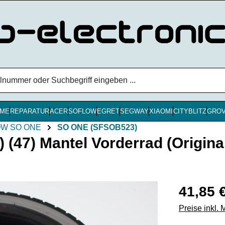
ME
REPARATUR
ACER
SOFLOW
EGRET
SEGWAY
XIAOMI
CITYBLITZ
GRO
W SO ONE
SO ONE (SFSOB523)
7) Mantel Vorderrad (Origina
Regulärer Pr
41,85 
Preise inkl.