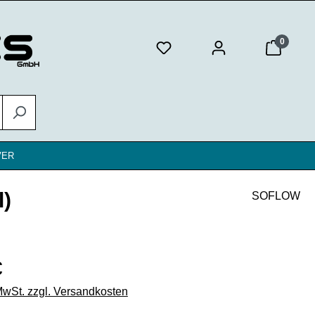
0
VER
l)
SOFLOW
eis:
€
 MwSt. zzgl. Versandkosten