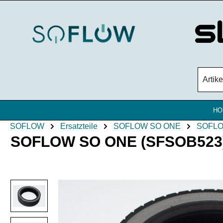
Zum Hauptinhalt springen
HO
SOFLOW
Ersatzteile
SOFLOW SO ONE
SOFLO
SOFLOW SO ONE (SFSOB523) (4
Bildergalerie überspringen