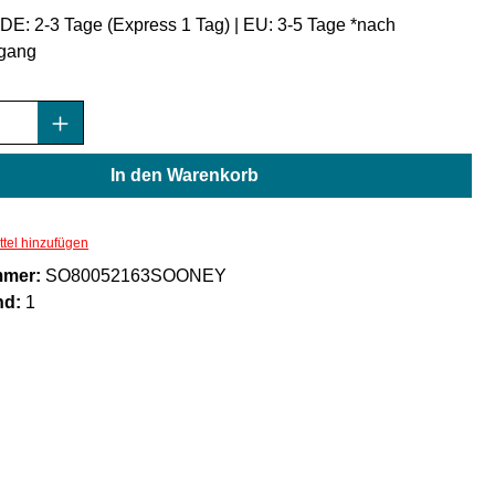
: DE: 2-3 Tage (Express 1 Tag) | EU: 3-5 Tage *nach
gang
Anzahl: Gib den gewünschten Wert ein oder
In den Warenkorb
tel hinzufügen
mmer:
SO80052163SOONEY
nd:
1