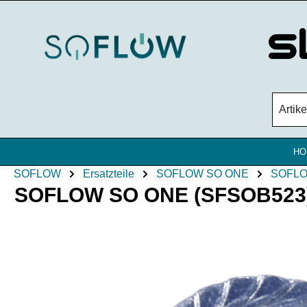
Zum Hauptinhalt springen
HO
SOFLOW
Ersatzteile
SOFLOW SO ONE
SOFLO
SOFLOW SO ONE (SFSOB523) (7
Bildergalerie überspringen