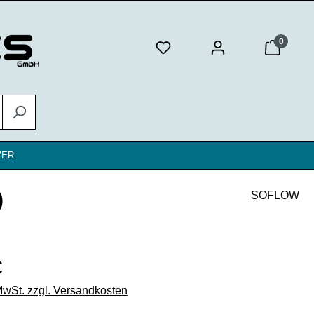
0
VER
)
SOFLOW
eis:
€
 MwSt. zzgl. Versandkosten