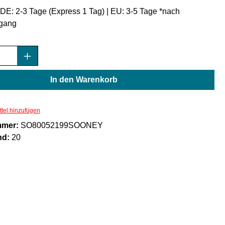
: DE: 2-3 Tage (Express 1 Tag) | EU: 3-5 Tage *nach
gang
Anzahl: Gib den gewünschten Wert ein oder
In den Warenkorb
tel hinzufügen
mmer:
SO80052199SOONEY
nd:
20