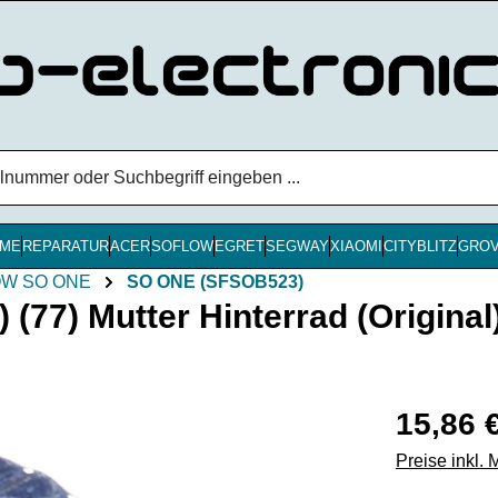
ME
REPARATUR
ACER
SOFLOW
EGRET
SEGWAY
XIAOMI
CITYBLITZ
GRO
W SO ONE
SO ONE (SFSOB523)
7) Mutter Hinterrad (Original
Regulärer Pr
15,86 
Preise inkl.