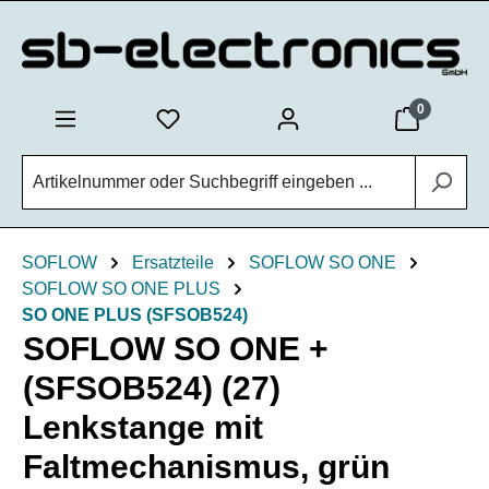
Zum Hauptinhalt springen
0
SOFLOW
Ersatzteile
SOFLOW SO ONE
SOFLOW SO ONE PLUS
SO ONE PLUS (SFSOB524)
SOFLOW SO ONE +
(SFSOB524) (27)
Lenkstange mit
Faltmechanismus, grün