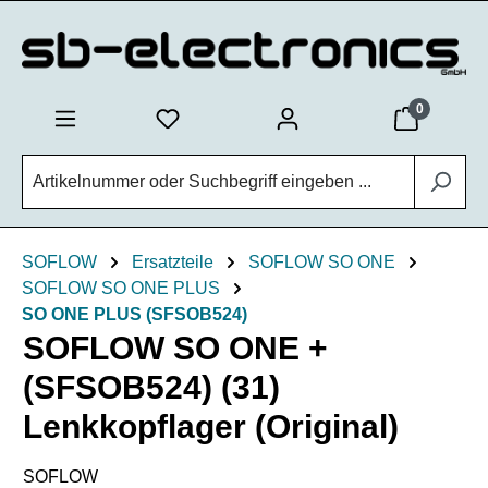
Zum Hauptinhalt springen
0
SOFLOW
Ersatzteile
SOFLOW SO ONE
SOFLOW SO ONE PLUS
SO ONE PLUS (SFSOB524)
SOFLOW SO ONE +
(SFSOB524) (31)
Lenkkopflager (Original)
SOFLOW