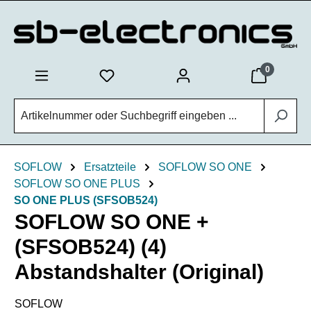
Zum Hauptinhalt springen
0
SOFLOW
Ersatzteile
SOFLOW SO ONE
SOFLOW SO ONE PLUS
SO ONE PLUS (SFSOB524)
SOFLOW SO ONE +
(SFSOB524) (4)
Abstandshalter (Original)
SOFLOW