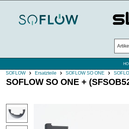
Zum Hauptinhalt springen
HO
SOFLOW
Ersatzteile
SOFLOW SO ONE
SOFLO
SOFLOW SO ONE + (SFSOB524) (
Bildergalerie überspringen