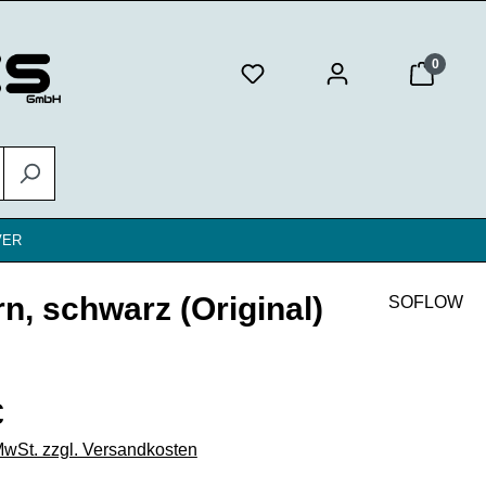
0
VER
, schwarz (Original)
SOFLOW
eis:
€
 MwSt. zzgl. Versandkosten