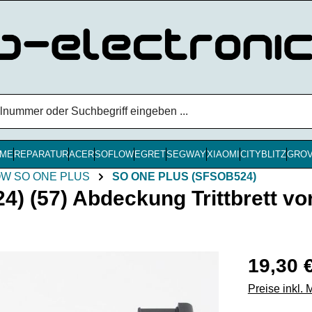
ME
REPARATUR
ACER
SOFLOW
EGRET
SEGWAY
XIAOMI
CITYBLITZ
GRO
W SO ONE PLUS
SO ONE PLUS (SFSOB524)
57) Abdeckung Trittbrett vorn
Regulärer Pr
19,30 
Preise inkl.