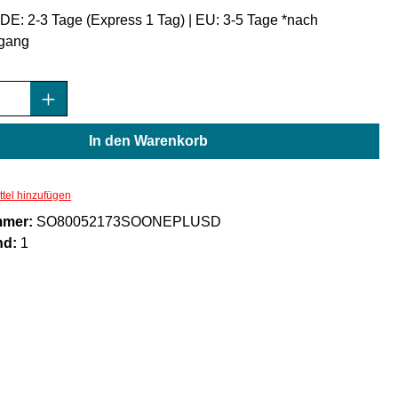
: DE: 2-3 Tage (Express 1 Tag) | EU: 3-5 Tage *nach
gang
Anzahl: Gib den gewünschten Wert ein oder
In den Warenkorb
tel hinzufügen
mmer:
SO80052173SOONEPLUSD
nd:
1