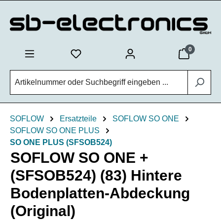
Zum Hauptinhalt springen
0
SOFLOW
Ersatzteile
SOFLOW SO ONE
SOFLOW SO ONE PLUS
SO ONE PLUS (SFSOB524)
SOFLOW SO ONE +
(SFSOB524) (83) Hintere
Bodenplatten-Abdeckung
(Original)