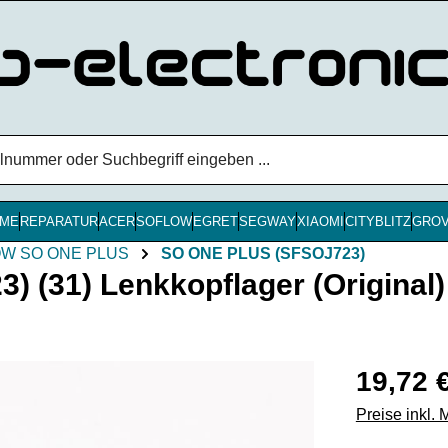
ME
REPARATUR
ACER
SOFLOW
EGRET
SEGWAY
XIAOMI
CITYBLITZ
GRO
W SO ONE PLUS
SO ONE PLUS (SFSOJ723)
(31) Lenkkopflager (Original)
Regulärer Pr
19,72 
Preise inkl.