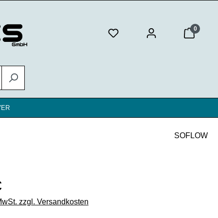
0
VER
SOFLOW
eis:
€
 MwSt. zzgl. Versandkosten