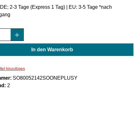
: DE: 2-3 Tage (Express 1 Tag) | EU: 3-5 Tage *nach
gang
Anzahl: Gib den gewünschten Wert ein oder
In den Warenkorb
tel hinzufügen
mmer:
SO80052142SOONEPLUSY
nd:
2