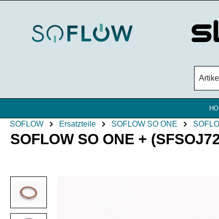
Zum Hauptinhalt springen
HO
SOFLOW
Ersatzteile
SOFLOW SO ONE
SOFLO
SOFLOW SO ONE + (SFSOJ723) 
Bildergalerie überspringen