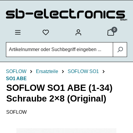
Zum Hauptinhalt springen
0
SOFLOW
Ersatzteile
SOFLOW SO1
SO1 ABE
SOFLOW SO1 ABE (1-34)
Schraube 2×8 (Original)
SOFLOW
Bildergalerie überspringen