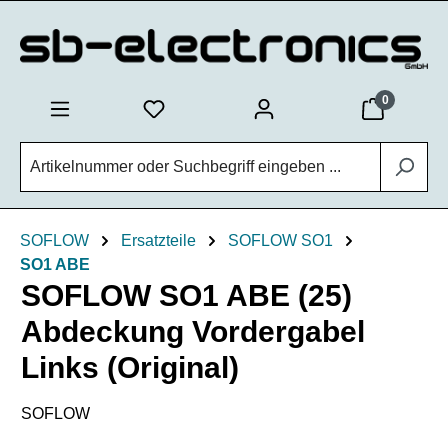
Zum Hauptinhalt springen
0
SOFLOW
Ersatzteile
SOFLOW SO1
SO1 ABE
SOFLOW SO1 ABE (25)
Abdeckung Vordergabel
Links (Original)
SOFLOW