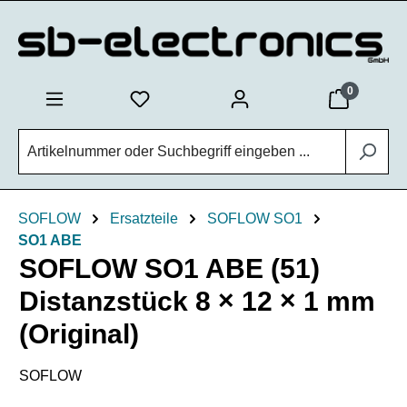
Zum Hauptinhalt springen
0
SOFLOW
Ersatzteile
SOFLOW SO1
SO1 ABE
SOFLOW SO1 ABE (51)
Distanzstück 8 × 12 × 1 mm
(Original)
SOFLOW