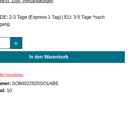
 MwSt. zzgl. Versandkosten
: DE: 2-3 Tage (Express 1 Tag) | EU: 3-5 Tage *nach
gang
Anzahl: Gib den gewünschten Wert ein oder
In den Warenkorb
tel hinzufügen
mmer:
SO80022920SO1ABE
nd:
10