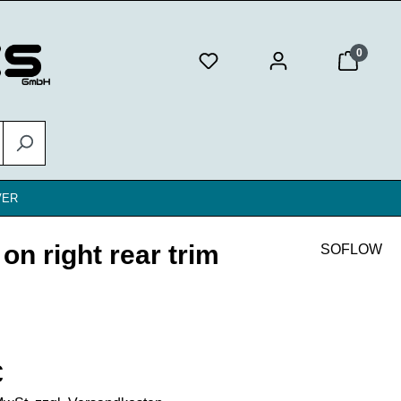
0
VER
n right rear trim
SOFLOW
eis:
€