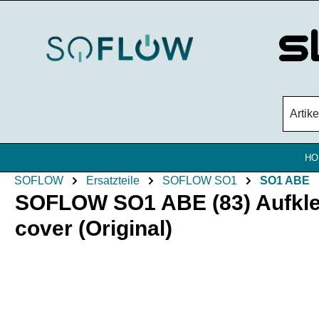
Zum Hauptinhalt springen
HO
SOFLOW
Ersatzteile
SOFLOW SO1
SO1 ABE
SOFLOW SO1 ABE (83) Aufklebe
cover (Original)
Bildergalerie überspringen