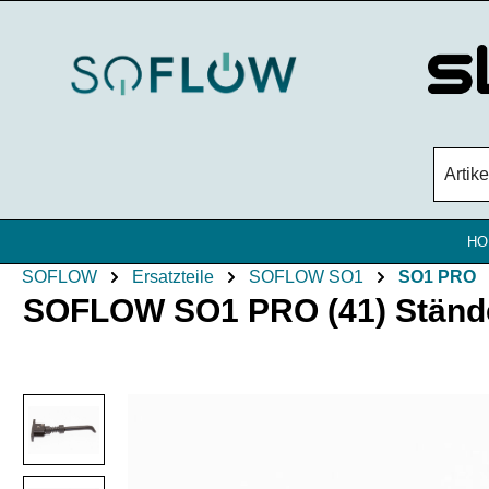
Zum Hauptinhalt springen
HO
SOFLOW
Ersatzteile
SOFLOW SO1
SO1 PRO
SOFLOW SO1 PRO (41) Ständer
Bildergalerie überspringen