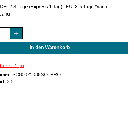
: DE: 2-3 Tage (Express 1 Tag) | EU: 3-5 Tage *nach
gang
Anzahl: Gib den gewünschten Wert ein oder
In den Warenkorb
tel hinzufügen
mmer:
SO80025038SO1PRO
nd:
20