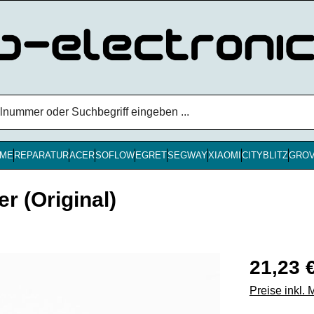
ME
REPARATUR
ACER
SOFLOW
EGRET
SEGWAY
XIAOMI
CITYBLITZ
GRO
 (Original)
Regulärer Pr
21,23 
Preise inkl.