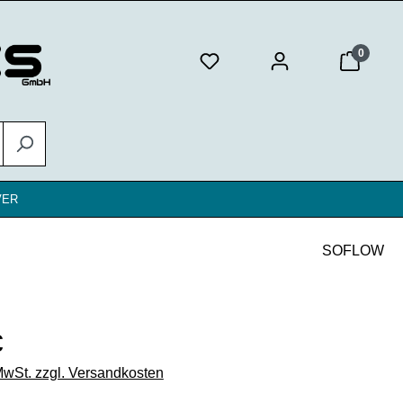
0
VER
SOFLOW
eis:
€
 MwSt. zzgl. Versandkosten